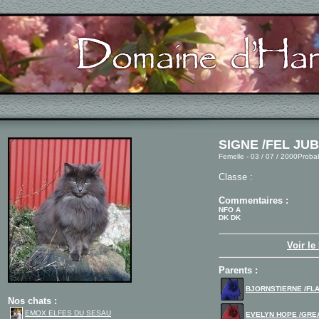
SIGNE /FEL JUB
Femelle - 03 / 07 / 2000Prob
Classe :
Commentaires :
NFO A
DK DK
Voir le
Parents :
BJORNSTIERNE /FLA
Nos chats :
EMOX ELFES DU SESAU
EVELYN HOPE /GRE