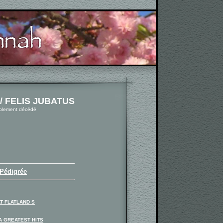
/ FELIS JUBATUS
ablement décédé
 Pédigrée
T FLATLAND S
A GREATEST HITS