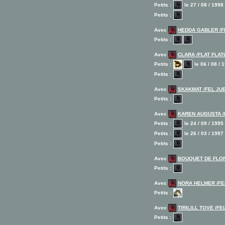
Petits :
le 27 / 08 / 1998
Petits :
Avec
HEDDA GABLER /F
Petits :
Avec
CLARA /FLAT FLAT
Petits :
le 06 / 08 / 
Petits :
Avec
SKAKMAT /FEL JUB
Petits :
Avec
KAREN AUGUSTA /
Petits :
le 24 / 09 / 1995
Petits :
le 26 / 03 / 1997
Petits :
Avec
BOUQUET DE FLOR
Petits :
Avec
NORA HELMER /FE
Petits :
Avec
TIRILILL TOVE /FE
Petits :