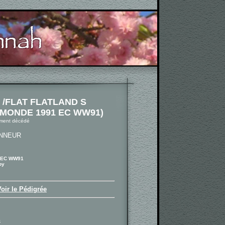
/FLAT FLATLAND S
MONDE 1991 EC WW91)
ement décédé
ONNEUR
 EC WW91
by
Voir le Pédigrée
S