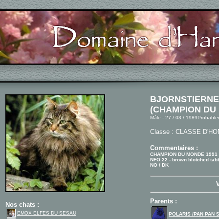
BJORNSTIERNE 
(CHAMPION DU 
Mâle - 27 / 03 / 1989Probabl
Classe : CLASSE D'H
Commentaires :
CHAMPION DU MONDE 1991
NFO 22 - brown blotched tab
NO / DK
Parents :
Nos chats :
EMOX ELFES DU SESAU
POLARIS /PAN PAN 