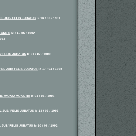
EL JUB/ FELIS JUBATUS
le 16 / 06 / 1991
LAND S
le 14 / 05 / 1992
1993
/ FELIS JUBATUS
le 21 / 07 / 1999
FEL JUB/ FELIS JUBATUS
le 17 / 04 / 1995
E /MOAS/ MOAS RH
le 01 / 01 / 1996
L JUB/ FELIS JUBATUS
le 13 / 03 / 1993
L JUB/ FELIS JUBATUS
le 10 / 06 / 1992