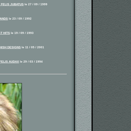
 FELIS JUBATUS
le 27 / 09 / 1999
LANDS
le 23 / 09 / 1992
T HITS
le 19 / 09 / 1993
NISH DESIGNS
le 11 / 05 / 2001
FELIS AUDAX
le 29 / 03 / 1994