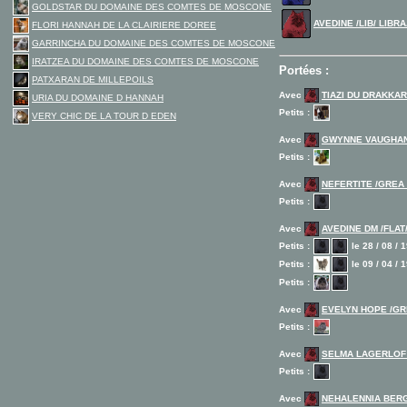
GOLDSTAR DU DOMAINE DES COMTES DE MOSCONE
AVEDINE /LIB/ LIBR
FLORI HANNAH DE LA CLAIRIERE DOREE
GARRINCHA DU DOMAINE DES COMTES DE MOSCONE
IRATZEA DU DOMAINE DES COMTES DE MOSCONE
Portées :
PATXARAN DE MILLEPOILS
Avec
TIAZI DU DRAKKAR
URIA DU DOMAINE D HANNAH
Petits :
VERY CHIC DE LA TOUR D EDEN
Avec
GWYNNE VAUGHANI
Petits :
Avec
NEFERTITE /GREA
Petits :
Avec
AVEDINE DM /FLAT
Petits :
le 28 / 08 / 
Petits :
le 09 / 04 / 
Petits :
Avec
EVELYN HOPE /GR
Petits :
Avec
SELMA LAGERLOF 
Petits :
Avec
NEHALENNIA BER