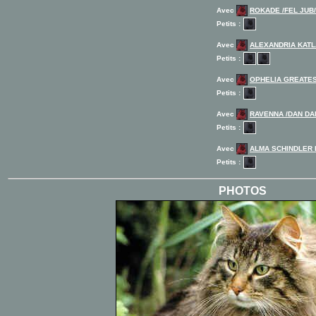
Avec
ROKADE /FEL JUB/
Petits :
Avec
ALEXANDRIA KAT
Petits :
Avec
OPHELIA GREATES
Petits :
Avec
RAVENNA /DAN DA
Petits :
Avec
ALMA SCHINDLER 
Petits :
PHOTOS