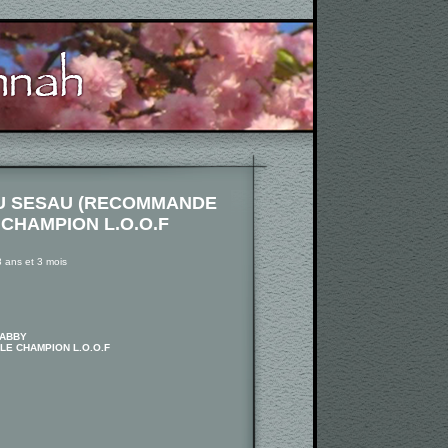
U SESAU (RECOMMANDE
 CHAMPION L.O.O.F
 ans et 3 mois
TABBY
LE CHAMPION L.O.O.F