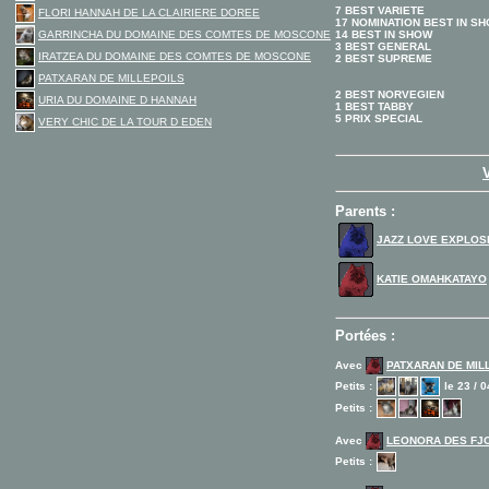
7 BEST VARIETE
FLORI HANNAH DE LA CLAIRIERE DOREE
17 NOMINATION BEST IN S
GARRINCHA DU DOMAINE DES COMTES DE MOSCONE
14 BEST IN SHOW
3 BEST GENERAL
IRATZEA DU DOMAINE DES COMTES DE MOSCONE
2 BEST SUPREME
PATXARAN DE MILLEPOILS
2 BEST NORVEGIEN
URIA DU DOMAINE D HANNAH
1 BEST TABBY
5 PRIX SPECIAL
VERY CHIC DE LA TOUR D EDEN
Parents :
JAZZ LOVE EXPLOS
KATIE OMAHKATAYO
Portées :
Avec
PATXARAN DE MIL
Petits :
le 23 / 0
Petits :
Avec
LEONORA DES FJ
Petits :