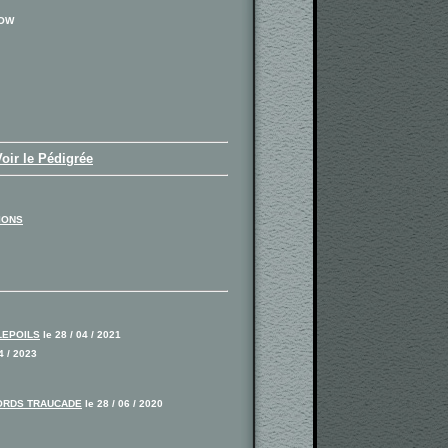
HOW
Voir le Pédigrée
IONS
LEPOILS
le 28 / 04 / 2021
4 / 2023
ORDS TRAUCADE
le 28 / 06 / 2020