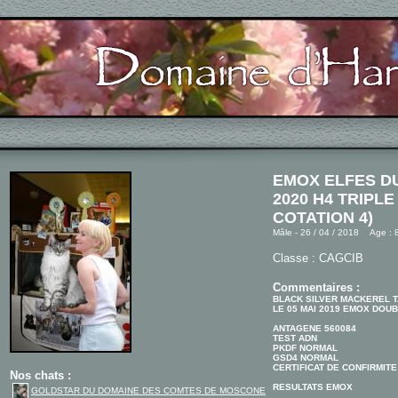
EMOX ELFES D
2020 H4 TRIPLE
COTATION 4)
Mâle - 26 / 04 / 2018 Age : 8
Classe : CAGCIB
Commentaires :
BLACK SILVER MACKEREL 
LE 05 MAI 2019 EMOX DOUB
ANTAGENE 560084
TEST ADN
PKDF NORMAL
GSD4 NORMAL
CERTIFICAT DE CONFIRMITE
Nos chats :
RESULTATS EMOX
GOLDSTAR DU DOMAINE DES COMTES DE MOSCONE