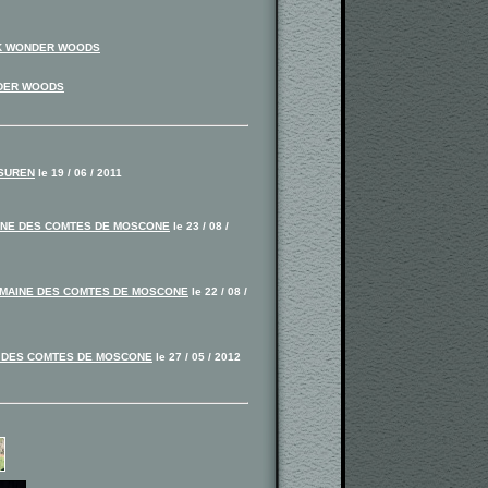
K WONDER WOODS
NDER WOODS
ASUREN
le 19 / 06 / 2011
INE DES COMTES DE MOSCONE
le 23 / 08 /
OMAINE DES COMTES DE MOSCONE
le 22 / 08 /
E DES COMTES DE MOSCONE
le 27 / 05 / 2012