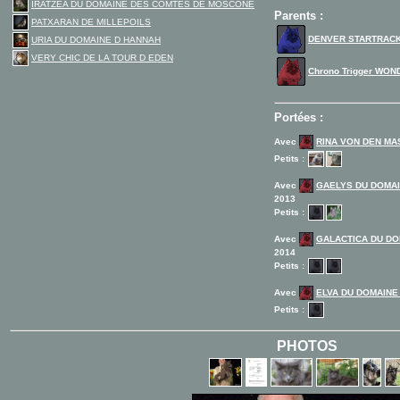
IRATZEA DU DOMAINE DES COMTES DE MOSCONE
Parents :
PATXARAN DE MILLEPOILS
DENVER STARTRAC
URIA DU DOMAINE D HANNAH
VERY CHIC DE LA TOUR D EDEN
Chrono Trigger WO
Portées :
Avec
RINA VON DEN M
Petits :
Avec
GAELYS DU DOMA
2013
Petits :
Avec
GALACTICA DU D
2014
Petits :
Avec
ELVA DU DOMAIN
Petits :
PHOTOS